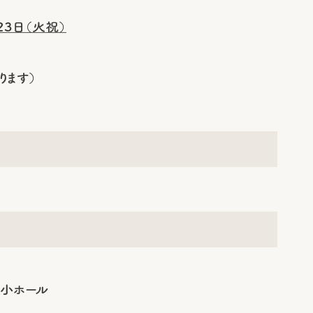
23日（火祝）
ります）
)
 小ホール