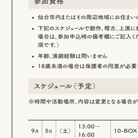
参加資格
仙台市内またはその周辺地域にお住まい
下記のスケジュールで創作、稽古、上演
場合は、参加申込時の備考欄にご記入く
須です。）
年齢、演劇経験は問いません
18歳未満の場合は保護者の同意が必要
スケジュール（予定）
※時間や活動場所、内容は変更となる場合があ
13:00～
9
5
（土）
10-BOX
月
日
16:00