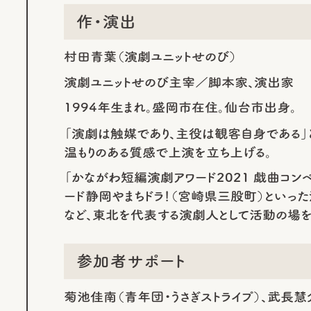
作・演出
村田青葉（演劇ユニットせのび）
演劇ユニットせのび主宰／脚本家、演出家
1994年生まれ。盛岡市在住。仙台市出身。
「演劇は触媒であり、主役は観客自身である」と
温もりのある質感で上演を立ち上げる。
「かながわ短編演劇アワード2021 戯曲コン
ード静岡やまちドラ！（宮崎県三股町）とい
など、東北を代表する演劇人として活動の場を
参加者サポート
菊池佳南（青年団・うさぎストライプ）、武長慧介（