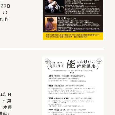
20日
0 出
者、作
ば、日
 ～第
師：本屋
講料：