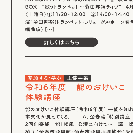
BOX “歌うトランペット～菊田邦裕ライヴ” 4月
（土曜日）①11:20~12:00 ②14:00~14:4
演：菊田邦裕(トランペット・フリューゲルホーン奏
編曲家) […]
詳しくはこちら
参加する・学ぶ
主催事業
令和6年度 能のおけいこ
体験講座
能のおけいこ体験講座（令和6年度） ―能を知れ
本文化が見えてくる。 Ａ．金春流「特別講座
2回仙臺能 能「松風」公演に向けて～」 講 
禎子（金春流能楽師・仙台市能楽振興協会）受