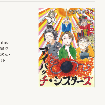
 山の
軒家で
、次女・
（ト