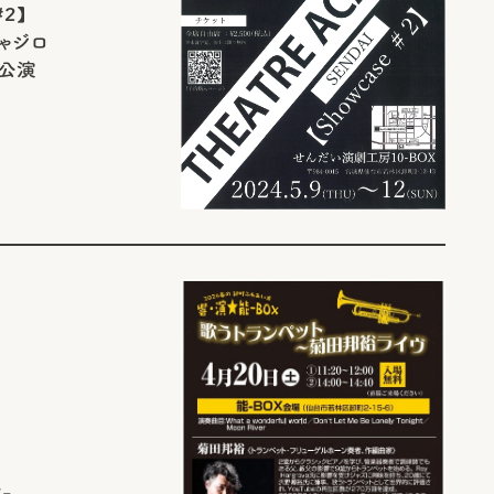
#2】
にゃジロ
【公演
-