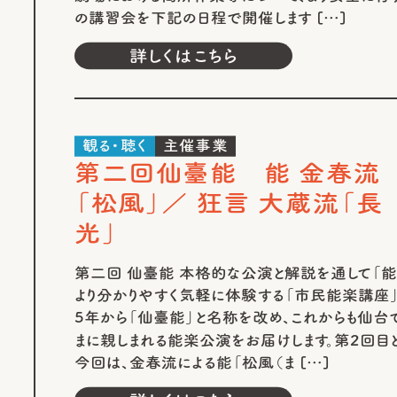
の講習会を下記の日程で開催します […]
詳しくはこちら
観る・聴く
主催事業
第二回仙臺能 能 金春流
「松風」／ 狂言 大蔵流「長
光」
第二回 仙臺能 本格的な公演と解説を通して「能
より分かりやすく気軽に体験する「市民能楽講座
5年から「仙臺能」と名称を改め、これからも仙台
まに親しまれる能楽公演をお届けします。第2回目
今回は、金春流による能「松風（ま […]