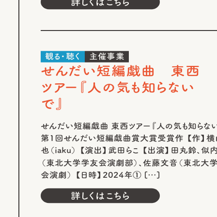
詳しくはこちら
観る・聴く
主催事業
せんだい短編戯曲 東西
ツアー『人の気も知らない
で』
せんだい短編戯曲 東西ツアー『人の気も知らない
第1回せんだい短編戯曲賞大賞受賞作 【作】横
也（iaku） 【演出】武田らこ 【出演】田丸鈴、似
（東北大学学友会演劇部）、佐藤文音（東北大
会演劇）​ 【日時】2024年① […]
詳しくはこちら