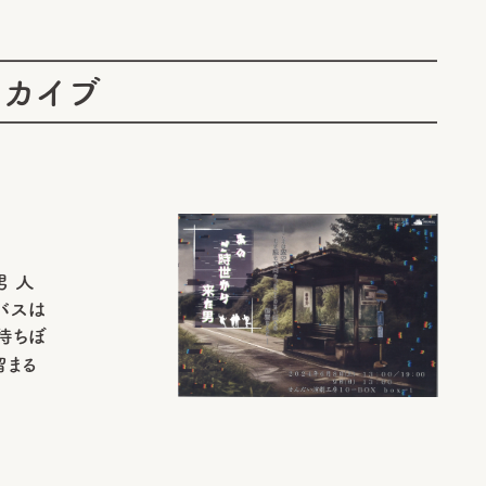
ーカイブ
男 人
バスは
待ちぼ
留まる