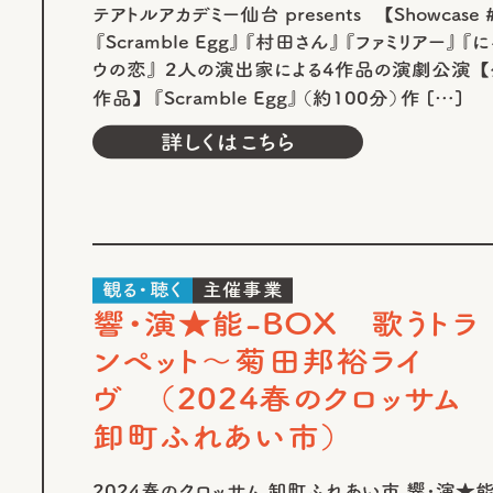
テアトルアカデミー仙台 presents 【Showcase 
『Scramble Egg』『村田さん』『ファミリアー』『
ウの恋』 2人の演出家による4作品の演劇公演 
作品】 『Scramble Egg』（約100分）作 […]
詳しくはこちら
観る・聴く
主催事業
響・演★能-BOX 歌うトラ
ンペット～菊田邦裕ライ
ヴ （2024春のクロッサム
卸町ふれあい市）
2024春のクロッサム 卸町ふれあい市 響･演★能