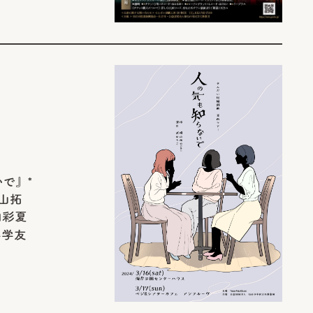
で』 *
山拓
内彩夏
学学友