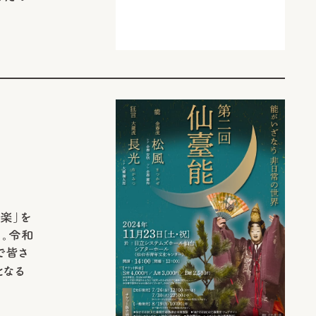
楽」を
」。令和
で皆さ
となる