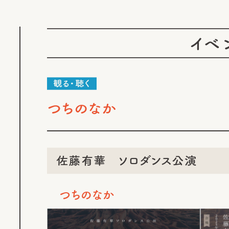
イベ
観る・聴く
つちのなか
佐藤有華 ソロダンス公演
つちのなか