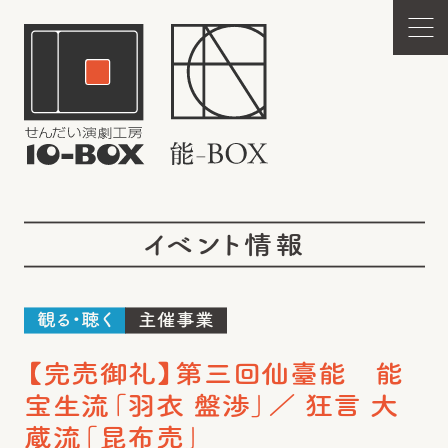
イベント情報
観る・聴く
主催事業
【完売御礼】第三回仙臺能 能
宝生流「羽衣 盤渉」／ 狂言 大
蔵流「昆布売」