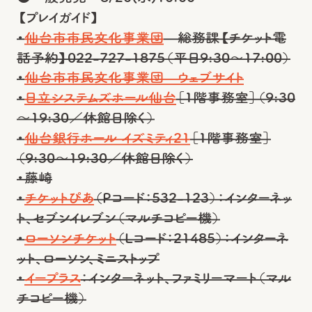
【プレイガイド】
・
仙台市市民文化事業団
総務課【チケット電
話予約】022-727-1875（平日9:30～17:00）
・
仙台市市民文化事業団 ウェブサイト
・
日立システムズホール仙台
［1階事務室］（9:30
～19:30／休館日除く）
・
仙台銀行ホール イズミティ21
［1階事務室］
（9:30～19:30／休館日除く）
・藤崎
・
チケットぴあ
（Pコード：532-123）：インターネッ
ト、セブンイレブン（マルチコピー機）
・
ローソンチケット
（Lコード：21485）：インターネ
ット、ローソン、ミニストップ
・
イープラス
：インターネット、ファミリーマート（マル
チコピー機）