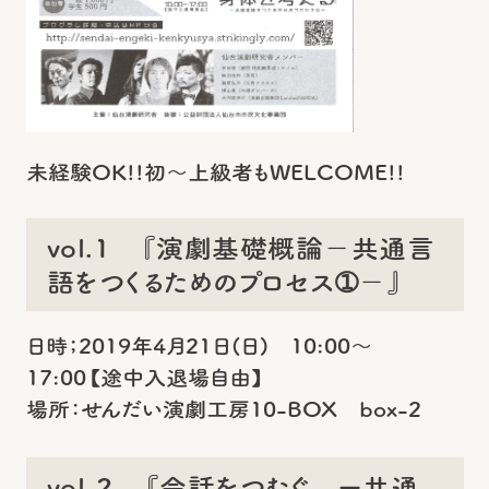
未経験OK!!初～上級者もWELCOME!!
vol.1 『演劇基礎概論－共通言
語をつくるためのプロセス➀－』
日時；2019年4月21日(日) 10:00～
17:00【途中入退場自由】
場所：せんだい演劇工房10-BOX box-2
vol.２ 『会話をつむぐ ー共通