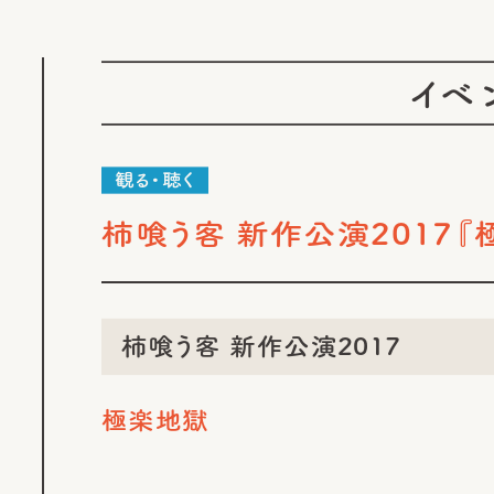
イベ
観る・聴く
柿喰う客 新作公演2017
柿喰う客 新作公演2017
極楽地獄