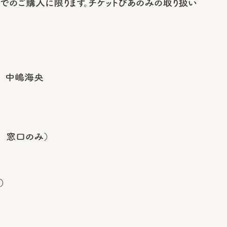
のご購入に限ります。チケットぴあのみの取り扱い
 中嶋海央
0 窓口のみ）
）