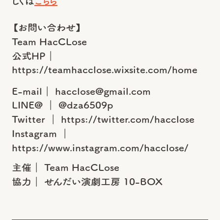
しくは
こちら
【お問い合わせ】
Team HacCLose
公式HP｜
https://teamhacclose.wixsite.com/home
E-mail｜ hacclose@gmail.com
LINE@ ｜ @dza6509p
Twitter ｜ https://twitter.com/hacclose
Instagram ｜
https://www.instagram.com/hacclose/
主催｜ Team HacCLose
協力｜ せんだい演劇工房 10-BOX